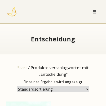
Toggle
naviga
Skip
to
content
Entscheidung
Start
/ Produkte verschlagwortet mit
„Entscheidung“
Einzelnes Ergebnis wird angezeigt